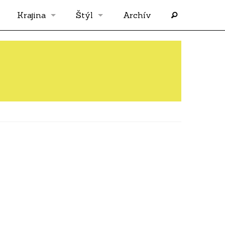
Krajina
Štýl
Archív
Slovensko
OS
Grécko
FLASH
Rakúsko
RP
Nemecko
PP
Španielsko
AF
Francúzsko
SÓLO