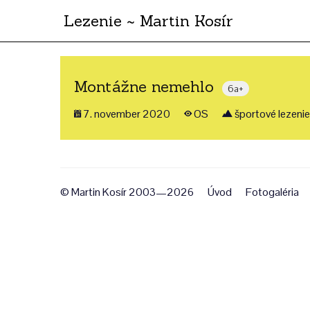
Lezenie ~ Martin Kosír
Montážne nemehlo
6a+
7. november 2020
OS
športové lezenie
© Martin Kosír 2003—2026
Úvod
Fotogaléria