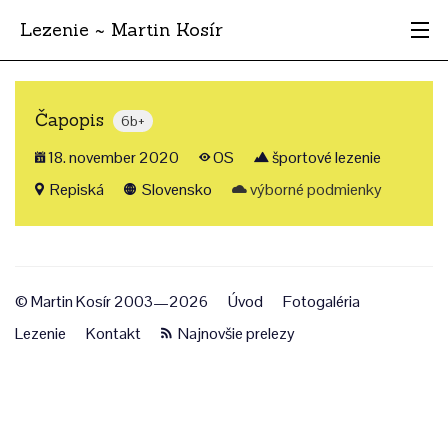
Lezenie ~ Martin Kosír
Najhodnotnejšie
Čapopis
6b+
Oblasti
18. november 2020
OS
športové lezenie
Krajina
Repiská
Slovensko
výborné podmienky
Štýl
Archív
© Martin Kosír 2003—2026
Úvod
Fotogaléria
Lezenie
Kontakt
Najnovšie prelezy