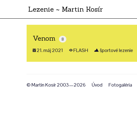
Lezenie ~ Martin Kosír
Venom
8
21. máj 2021
FLASH
športové lezenie
© Martin Kosír 2003—2026
Úvod
Fotogaléria