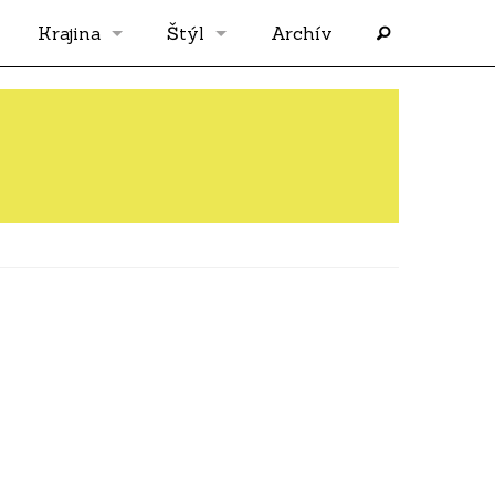
Krajina
Štýl
Archív
Slovensko
OS
Grécko
FLASH
Rakúsko
RP
Nemecko
PP
Španielsko
AF
Francúzsko
SÓLO