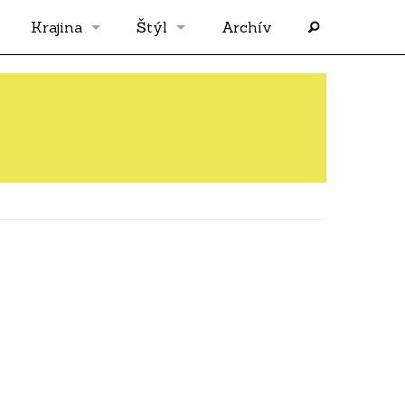
Krajina
Štýl
Archív
Slovensko
OS
Grécko
FLASH
Rakúsko
RP
Nemecko
PP
Španielsko
AF
Francúzsko
SÓLO