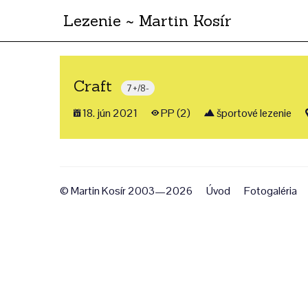
Lezenie ~ Martin Kosír
Craft
7+/8-
18. jún 2021
PP (2)
športové lezenie
© Martin Kosír 2003—2026
Úvod
Fotogaléria