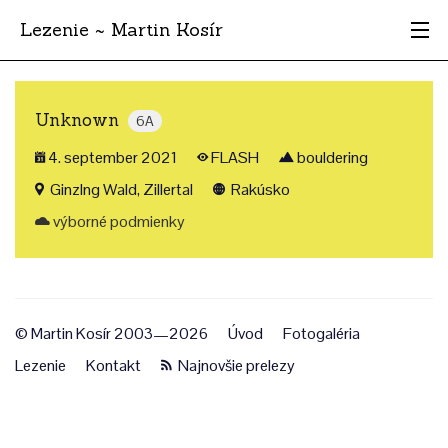
Lezenie ~ Martin Kosír
Najhodnotnejšie
Unknown
6A
Oblasti
4. september 2021
FLASH
bouldering
Krajina
Ginzlng Wald, Zillertal
Rakúsko
výborné podmienky
Štýl
Archív
© Martin Kosír 2003—2026
Úvod
Fotogaléria
Lezenie
Kontakt
Najnovšie prelezy