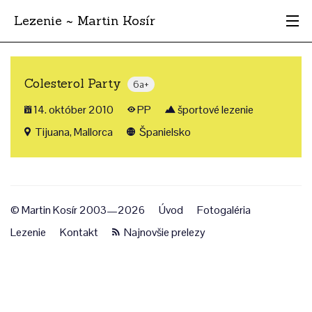
Lezenie ~ Martin Kosír
Najhodnotnejšie
Colesterol Party
6a+
Oblasti
14. október 2010
PP
športové lezenie
Krajina
Tijuana, Mallorca
Španielsko
Štýl
Archív
© Martin Kosír 2003—2026
Úvod
Fotogaléria
Lezenie
Kontakt
Najnovšie prelezy