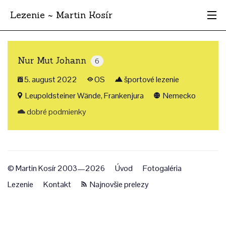
Lezenie ~ Martin Kosír
Najhodnotnejšie
Nur Mut Johann
6
Oblasti
5. august 2022
OS
športové lezenie
Krajina
Leupoldsteiner Wände, Frankenjura
Nemecko
dobré podmienky
Štýl
Archív
© Martin Kosír 2003—2026
Úvod
Fotogaléria
Lezenie
Kontakt
Najnovšie prelezy