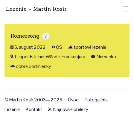
Lezenie ~ Martin Kosír
Najhodnotnejšie
Komersong
7
Oblasti
5. august 2022
OS
športové lezenie
Krajina
Leupoldsteiner Wände, Frankenjura
Nemecko
dobré podmienky
Štýl
Archív
© Martin Kosír 2003—2026
Úvod
Fotogaléria
Lezenie
Kontakt
Najnovšie prelezy