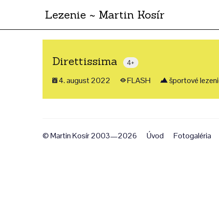
Lezenie ~ Martin Kosír
Direttissima
4+
4. august 2022
FLASH
športové lezen
© Martin Kosír 2003—2026
Úvod
Fotogaléria