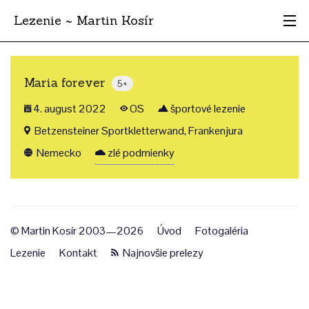
Lezenie ~ Martin Kosír
Najhodnotnejšie
Maria forever
5+
Oblasti
4. august 2022
OS
športové lezenie
Krajina
Betzensteiner Sportkletterwand, Frankenjura
Nemecko
zlé podmienky
Štýl
Archív
© Martin Kosír 2003—2026
Úvod
Fotogaléria
Lezenie
Kontakt
Najnovšie prelezy