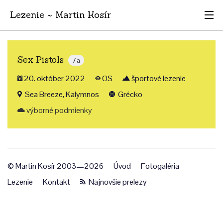
Lezenie ~ Martin Kosír
Najhodnotnejšie
Sex Pistols
7a
Oblasti
20. október 2022
OS
športové lezenie
Krajina
Sea Breeze, Kalymnos
Grécko
výborné podmienky
Štýl
Archív
© Martin Kosír 2003—2026
Úvod
Fotogaléria
Lezenie
Kontakt
Najnovšie prelezy