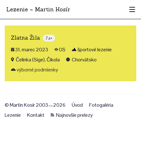
Lezenie ~ Martin Kosír
Najhodnotnejšie
Zlatna Žila
7a+
Oblasti
31. marec 2023
OS
športové lezenie
Krajina
Čelinka (Sige), Čikola
Chorvátsko
výborné podmienky
Štýl
Archív
© Martin Kosír 2003—2026
Úvod
Fotogaléria
Lezenie
Kontakt
Najnovšie prelezy