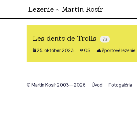
Lezenie ~ Martin Kosír
Les dents de Trolls
7a
25. október 2023
OS
športové lezenie
© Martin Kosír 2003—2026
Úvod
Fotogaléria