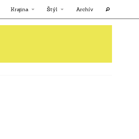
Krajina
Štýl
Archív
Slovensko
OS
Grécko
FLASH
Rakúsko
RP
Nemecko
PP
Španielsko
AF
Francúzsko
SÓLO