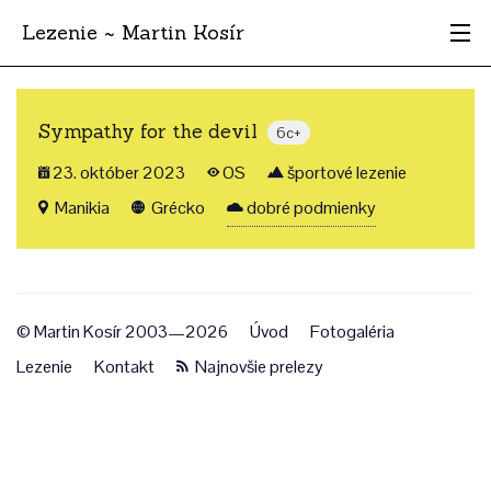
Lezenie ~ Martin Kosír
Najhodnotnejšie
Sympathy for the devil
6c+
Oblasti
23. október 2023
OS
športové lezenie
Krajina
Manikia
Grécko
dobré podmienky
Štýl
Archív
© Martin Kosír 2003—2026
Úvod
Fotogaléria
Lezenie
Kontakt
Najnovšie prelezy