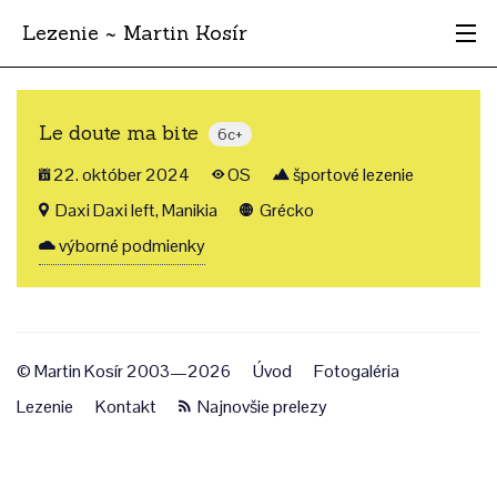
Lezenie ~ Martin Kosír
Najhodnotnejšie
Le doute ma bite
6c+
Oblasti
22. október 2024
OS
športové lezenie
Krajina
Daxi Daxi left, Manikia
Grécko
výborné podmienky
Štýl
Archív
© Martin Kosír 2003—2026
Úvod
Fotogaléria
Lezenie
Kontakt
Najnovšie prelezy