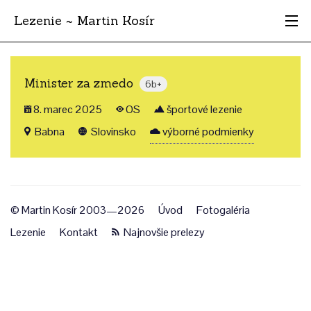
Lezenie ~ Martin Kosír
Najhodnotnejšie
Minister za zmedo
6b+
Oblasti
8. marec 2025
OS
športové lezenie
Krajina
Babna
Slovinsko
výborné podmienky
Štýl
Archív
© Martin Kosír 2003—2026
Úvod
Fotogaléria
Lezenie
Kontakt
Najnovšie prelezy