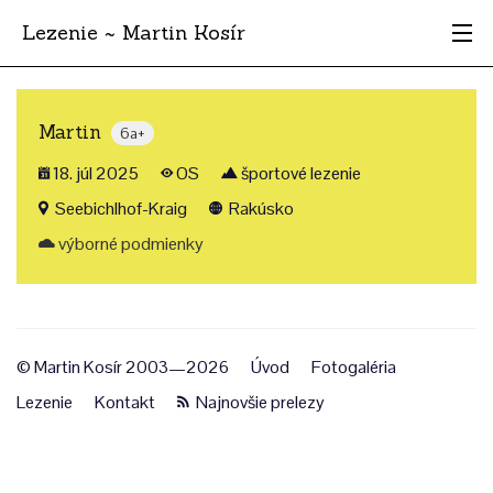
Lezenie ~ Martin Kosír
Najhodnotnejšie
Martin
6a+
Oblasti
18. júl 2025
OS
športové lezenie
Krajina
Seebichlhof-Kraig
Rakúsko
výborné podmienky
Štýl
Archív
© Martin Kosír 2003—2026
Úvod
Fotogaléria
Lezenie
Kontakt
Najnovšie prelezy