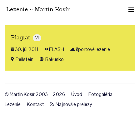
Lezenie ~ Martin Kosír
Najhodnotnejšie
Plagiat
VI
Oblasti
30. júl 2011
FLASH
športové lezenie
Krajina
Peilstein
Rakúsko
Štýl
Archív
© Martin Kosír 2003—2026
Úvod
Fotogaléria
Lezenie
Kontakt
Najnovšie prelezy