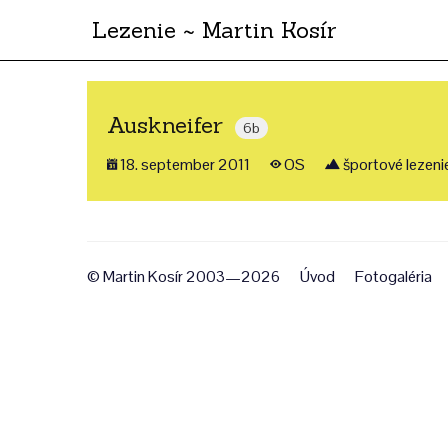
Lezenie ~ Martin Kosír
Auskneifer
6b
18. september 2011
OS
športové lezeni
© Martin Kosír 2003—2026
Úvod
Fotogaléria