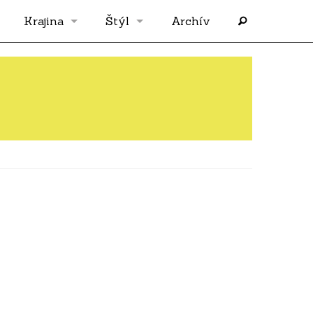
Krajina
Štýl
Archív
Slovensko
OS
Grécko
FLASH
Rakúsko
RP
Nemecko
PP
Španielsko
AF
Francúzsko
SÓLO