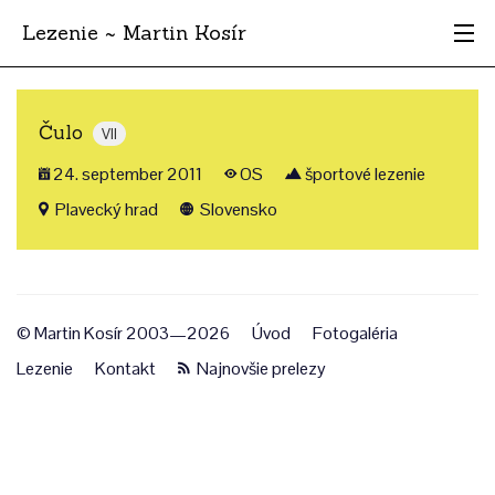
Lezenie ~ Martin Kosír
Najhodnotnejšie
Čulo
VII
Oblasti
24. september 2011
OS
športové lezenie
Krajina
Plavecký hrad
Slovensko
Štýl
Archív
© Martin Kosír 2003—2026
Úvod
Fotogaléria
Lezenie
Kontakt
Najnovšie prelezy