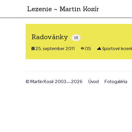
Lezenie ~ Martin Kosír
Radovánky
VII
25. september 2011
OS
športové lezen
© Martin Kosír 2003—2026
Úvod
Fotogaléria