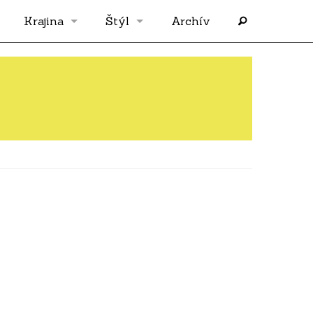
Krajina
Štýl
Archív
Slovensko
OS
Grécko
FLASH
Rakúsko
RP
Nemecko
PP
Španielsko
AF
Francúzsko
SÓLO