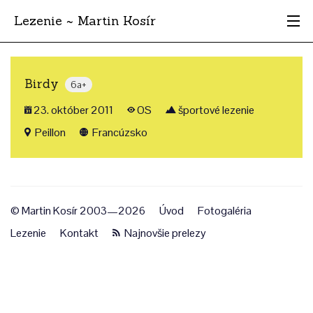
Lezenie ~ Martin Kosír
Najhodnotnejšie
Birdy
6a+
Oblasti
23. október 2011
OS
športové lezenie
Krajina
Peillon
Francúzsko
Štýl
Archív
© Martin Kosír 2003—2026
Úvod
Fotogaléria
Lezenie
Kontakt
Najnovšie prelezy