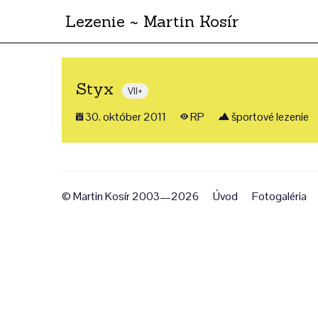
Lezenie ~ Martin Kosír
Styx
VII+
30. október 2011
RP
športové lezenie
© Martin Kosír 2003—2026
Úvod
Fotogaléria