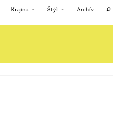
Krajina
Štýl
Archív
Slovensko
OS
Grécko
FLASH
Rakúsko
RP
Nemecko
PP
Španielsko
AF
Francúzsko
SÓLO