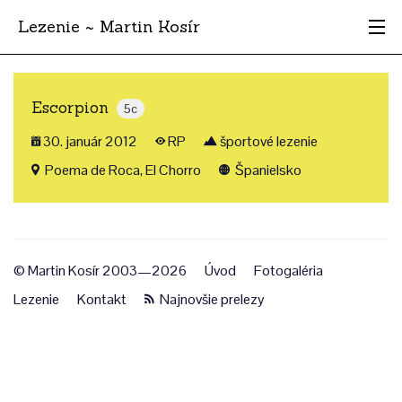
Lezenie ~ Martin Kosír
Najhodnotnejšie
Escorpion
5c
Oblasti
30. január 2012
RP
športové lezenie
Krajina
Poema de Roca, El Chorro
Španielsko
Štýl
Archív
© Martin Kosír 2003—2026
Úvod
Fotogaléria
Lezenie
Kontakt
Najnovšie prelezy