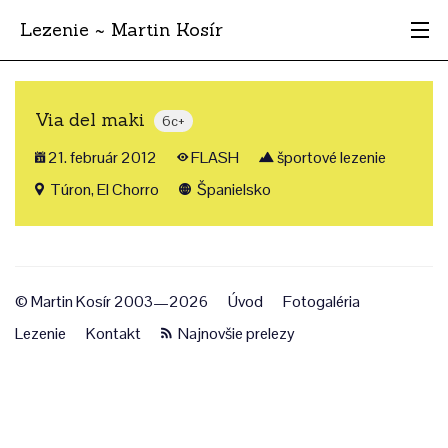
Lezenie ~ Martin Kosír
Najhodnotnejšie
Via del maki
6c+
Oblasti
21. február 2012
FLASH
športové lezenie
Krajina
Túron, El Chorro
Španielsko
Štýl
Archív
© Martin Kosír 2003—2026
Úvod
Fotogaléria
Lezenie
Kontakt
Najnovšie prelezy