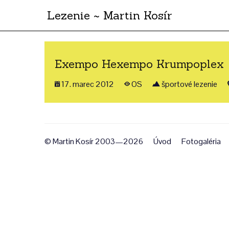
Lezenie ~ Martin Kosír
Exempo Hexempo Krumpoplex
17. marec 2012
OS
športové lezenie
© Martin Kosír 2003—2026
Úvod
Fotogaléria