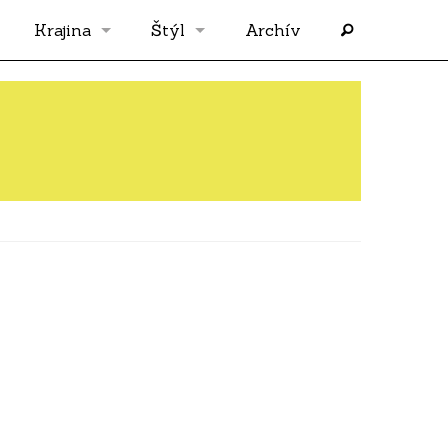
Krajina
Štýl
Archív
Slovensko
OS
Grécko
FLASH
Rakúsko
RP
Nemecko
PP
Španielsko
AF
Francúzsko
SÓLO