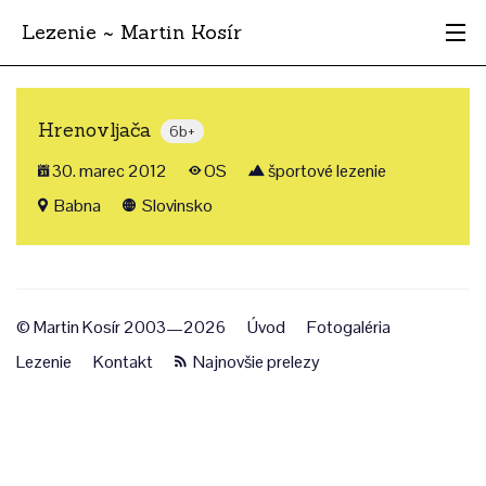
Lezenie ~ Martin Kosír
Najhodnotnejšie
Hrenovljača
6b+
Oblasti
30. marec 2012
OS
športové lezenie
Krajina
Babna
Slovinsko
Štýl
Archív
© Martin Kosír 2003—2026
Úvod
Fotogaléria
Lezenie
Kontakt
Najnovšie prelezy