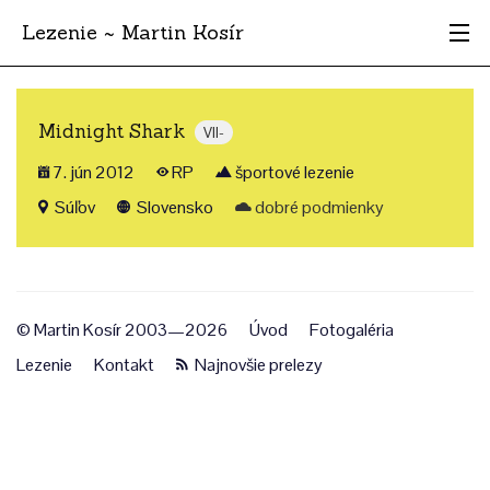
Lezenie ~ Martin Kosír
Najhodnotnejšie
Midnight Shark
VII-
Oblasti
7. jún 2012
RP
športové lezenie
Krajina
Súľov
Slovensko
dobré podmienky
Štýl
Archív
© Martin Kosír 2003—2026
Úvod
Fotogaléria
Lezenie
Kontakt
Najnovšie prelezy