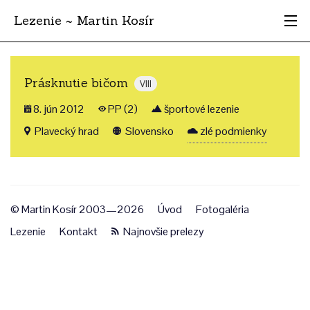
Lezenie ~ Martin Kosír
Najhodnotnejšie
Prásknutie bičom
VIII
Oblasti
8. jún 2012
PP (2)
športové lezenie
Krajina
Plavecký hrad
Slovensko
zlé podmienky
Štýl
Archív
© Martin Kosír 2003—2026
Úvod
Fotogaléria
Lezenie
Kontakt
Najnovšie prelezy