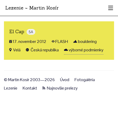
Lezenie ~ Martin Kosír
Najhodnotnejšie
El Cap
5A
Oblasti
17. november 2012
FLASH
bouldering
Krajina
Velá
Česká republika
výborné podmienky
Štýl
Archív
© Martin Kosír 2003—2026
Úvod
Fotogaléria
Lezenie
Kontakt
Najnovšie prelezy