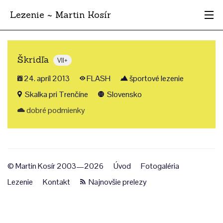
Lezenie ~ Martin Kosír
Najhodnotnejšie
Škridľa
VII+
Oblasti
24. apríl 2013
FLASH
športové lezenie
Krajina
Skalka pri Trenčíne
Slovensko
dobré podmienky
Štýl
Archív
© Martin Kosír 2003—2026
Úvod
Fotogaléria
Lezenie
Kontakt
Najnovšie prelezy