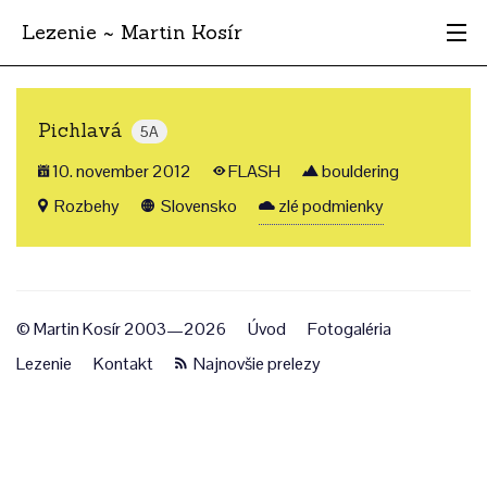
Lezenie ~ Martin Kosír
Najhodnotnejšie
Pichlavá
5A
Oblasti
10. november 2012
FLASH
bouldering
Krajina
Rozbehy
Slovensko
zlé podmienky
Štýl
Archív
© Martin Kosír 2003—2026
Úvod
Fotogaléria
Lezenie
Kontakt
Najnovšie prelezy