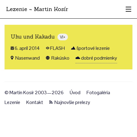
Lezenie ~ Martin Kosír
Najhodnotnejšie
Uhu und Kakadu
VI+
Oblasti
6. apríl 2014
FLASH
športové lezenie
Krajina
Nasenwand
Rakúsko
dobré podmienky
Štýl
Archív
© Martin Kosír 2003—2026
Úvod
Fotogaléria
Lezenie
Kontakt
Najnovšie prelezy