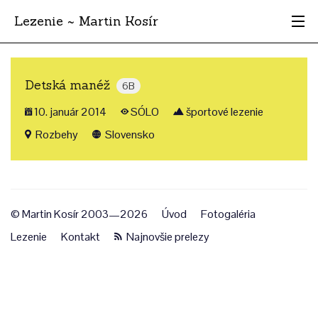
Lezenie ~ Martin Kosír
Najhodnotnejšie
Detská manéž
6B
Oblasti
10. január 2014
SÓLO
športové lezenie
Krajina
Rozbehy
Slovensko
Štýl
Archív
© Martin Kosír 2003—2026
Úvod
Fotogaléria
Lezenie
Kontakt
Najnovšie prelezy