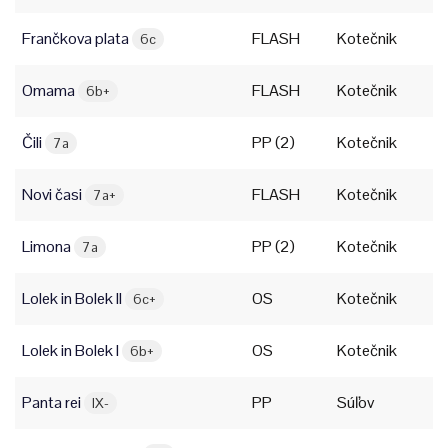
Frančkova plata
FLASH
Kotečnik
6c
Omama
FLASH
Kotečnik
6b+
Čili
PP (2)
Kotečnik
7a
Novi časi
FLASH
Kotečnik
7a+
Limona
PP (2)
Kotečnik
7a
Lolek in Bolek II
OS
Kotečnik
6c+
Lolek in Bolek I
OS
Kotečnik
6b+
Panta rei
PP
Súľov
IX-