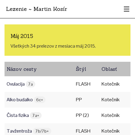
Lezenie ~ Martin Kosír
Najhodnotnejšie
Máj 2015
Oblasti
Všetkých 34 prelezov z mesiaca máj 2015.
Krajina
Názov cesty
Štýl
Oblasť
Štýl
Ovulacija
FLASH
Kotečnik
Archív
7a
Alko budalko
PP
Kotečnik
6c+
Čista fizika
PP (2)
Kotečnik
7a+
Tavžentroža
FLASH
Kotečnik
7b/7b+