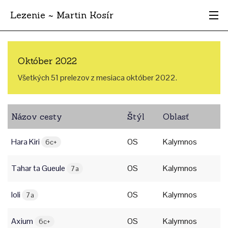
Lezenie ~ Martin Kosír
Najhodnotnejšie
Október 2022
Oblasti
Všetkých 51 prelezov z mesiaca október 2022.
Krajina
Názov cesty
Štýl
Oblasť
Štýl
Hara Kiri
OS
Kalymnos
Archív
6c+
Tahar ta Gueule
OS
Kalymnos
7a
Ioli
OS
Kalymnos
7a
Axium
OS
Kalymnos
6c+