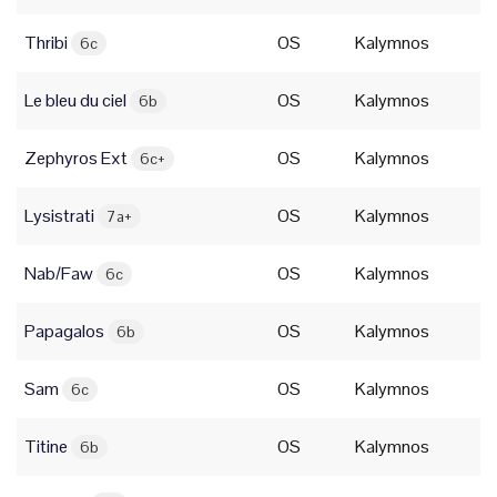
Thribi
OS
Kalymnos
6c
Le bleu du ciel
OS
Kalymnos
6b
Zephyros Ext
OS
Kalymnos
6c+
Lysistrati
OS
Kalymnos
7a+
Nab/Faw
OS
Kalymnos
6c
Papagalos
OS
Kalymnos
6b
Sam
OS
Kalymnos
6c
Titine
OS
Kalymnos
6b