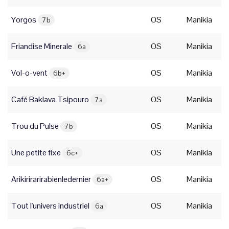
Yorgos
OS
Manikia
7b
Friandise Minerale
OS
Manikia
6a
Vol-o-vent
OS
Manikia
6b+
Café Baklava Tsipouro
OS
Manikia
7a
Trou du Pulse
OS
Manikia
7b
Une petite fixe
OS
Manikia
6c+
Arikirirarirabienledernier
OS
Manikia
6a+
Tout l'univers industriel
OS
Manikia
6a