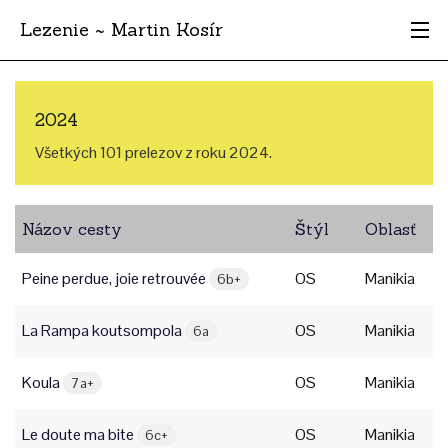
Lezenie ~ Martin Kosír
Najhodnotnejšie
2024
Oblasti
Všetkých 101 prelezov z roku 2024.
Krajina
Názov cesty
Štýl
Oblasť
Štýl
Peine perdue, joie retrouvée
OS
Manikia
Archív
6b+
La Rampa koutsompola
OS
Manikia
6a
Koula
OS
Manikia
7a+
Le doute ma bite
OS
Manikia
6c+