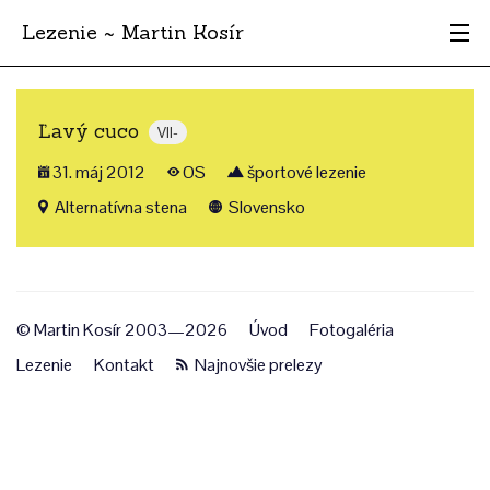
Lezenie ~ Martin Kosír
Najhodnotnejšie
Ľavý cuco
VII-
Oblasti
31. máj 2012
OS
športové lezenie
Krajina
Alternatívna stena
Slovensko
Štýl
Archív
© Martin Kosír 2003—2026
Úvod
Fotogaléria
Lezenie
Kontakt
Najnovšie prelezy