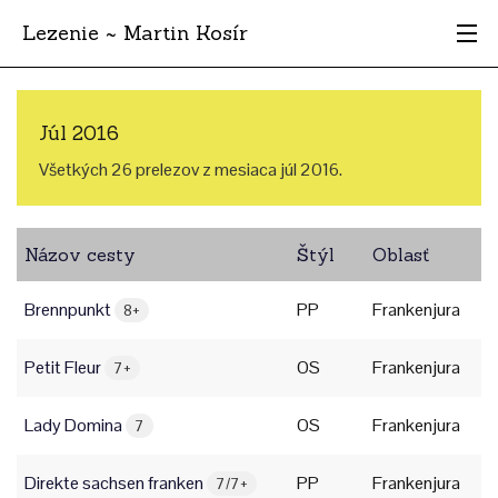
Lezenie ~ Martin Kosír
Najhodnotnejšie
Júl 2016
Oblasti
Všetkých 26 prelezov z mesiaca júl 2016.
Krajina
Názov cesty
Štýl
Oblasť
Štýl
Brennpunkt
PP
Frankenjura
Archív
8+
Petit Fleur
OS
Frankenjura
7+
Lady Domina
OS
Frankenjura
7
Direkte sachsen franken
PP
Frankenjura
7/7+