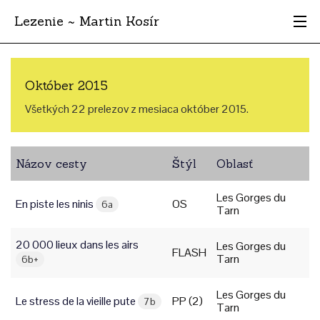
Lezenie ~ Martin Kosír
Najhodnotnejšie
Október 2015
Oblasti
Všetkých 22 prelezov z mesiaca október 2015.
Krajina
Názov cesty
Štýl
Oblasť
Štýl
Les Gorges du
Archív
En piste les ninis
OS
6a
Tarn
20 000 lieux dans les airs
Les Gorges du
FLASH
Tarn
6b+
Les Gorges du
Le stress de la vieille pute
PP (2)
7b
Tarn