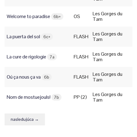
Les Gorges du
Welcome to paradise
OS
6b+
Tarn
Les Gorges du
La puerta del sol
FLASH
6c+
Tarn
Les Gorges du
La cure de rigologie
FLASH
7a
Tarn
Les Gorges du
Oú ça nous ça va
FLASH
6b
Tarn
Les Gorges du
Nom de mostuejouls!
PP (2)
7b
Tarn
nasledujúca →